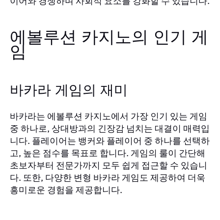
이어와 경쟁하며 사회적 요소를 강화할 수 있습니다.
에볼루션 카지노의 인기 게
임
바카라 게임의 재미
바카라는 에볼루션 카지노에서 가장 인기 있는 게임
중 하나로, 상대방과의 긴장감 넘치는 대결이 매력입
니다. 플레이어는 뱅커와 플레이어 중 하나를 선택하
고, 높은 점수를 목표로 합니다. 게임의 룰이 간단해
초보자부터 전문가까지 모두 쉽게 접근할 수 있습니
다. 또한, 다양한 변형 바카라 게임도 제공하여 더욱
흥미로운 경험을 제공합니다.