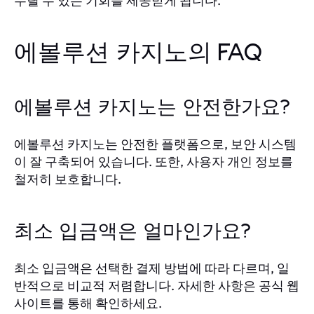
누릴 수 있는 기회를 제공받게 됩니다.
에볼루션 카지노의 FAQ
에볼루션 카지노는 안전한가요?
에볼루션 카지노는 안전한 플랫폼으로, 보안 시스템
이 잘 구축되어 있습니다. 또한, 사용자 개인 정보를
철저히 보호합니다.
최소 입금액은 얼마인가요?
최소 입금액은 선택한 결제 방법에 따라 다르며, 일
반적으로 비교적 저렴합니다. 자세한 사항은 공식 웹
사이트를 통해 확인하세요.