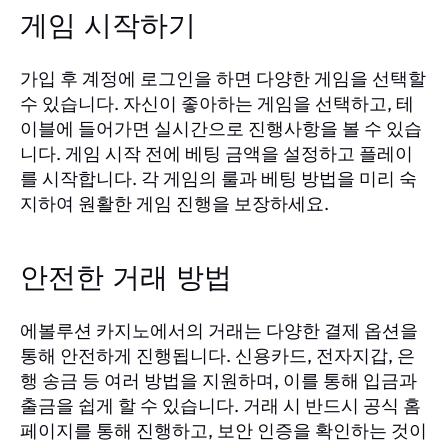
게임 시작하기
가입 후 계정에 로그인을 하면 다양한 게임을 선택할
수 있습니다. 자신이 좋아하는 게임을 선택하고, 테
이블에 들어가면 실시간으로 진행사항을 볼 수 있습
니다. 게임 시작 전에 베팅 금액을 설정하고 플레이
를 시작합니다. 각 게임의 룰과 베팅 방법을 미리 숙
지하여 원활한 게임 진행을 보장하세요.
안전한 거래 방법
에볼루션 카지노에서의 거래는 다양한 결제 옵션을
통해 안전하게 진행됩니다. 신용카드, 전자지갑, 은
행 송금 등 여러 방법을 지원하며, 이를 통해 입금과
출금을 쉽게 할 수 있습니다. 거래 시 반드시 공식 홈
페이지를 통해 진행하고, 보안 인증을 확인하는 것이