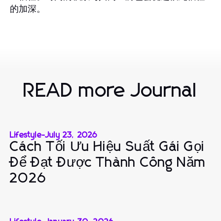
的加深。
READ more Journal
Lifestyle
-
July 23, 2026
Cách Tối Ưu Hiệu Suất Gái Gọi
Để Đạt Được Thành Công Năm
2026