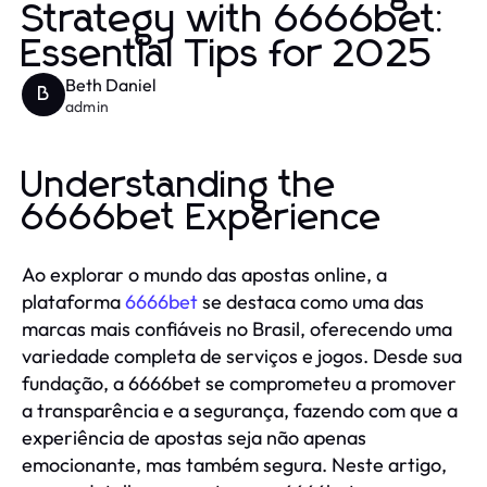
Strategy with 6666bet:
Essential Tips for 2025
Beth Daniel
B
admin
Understanding the
6666bet Experience
Ao explorar o mundo das apostas online, a
plataforma
6666bet
se destaca como uma das
marcas mais confiáveis no Brasil, oferecendo uma
variedade completa de serviços e jogos. Desde sua
fundação, a 6666bet se comprometeu a promover
a transparência e a segurança, fazendo com que a
experiência de apostas seja não apenas
emocionante, mas também segura. Neste artigo,