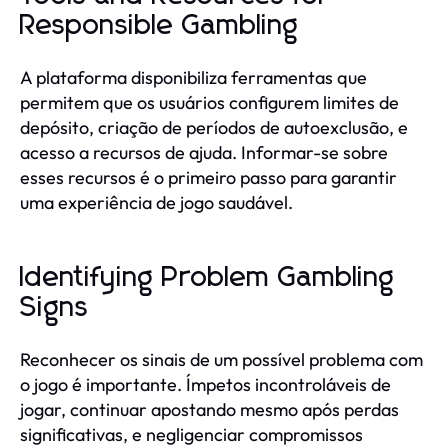
Responsible Gambling
A plataforma disponibiliza ferramentas que
permitem que os usuários configurem limites de
depósito, criação de períodos de autoexclusão, e
acesso a recursos de ajuda. Informar-se sobre
esses recursos é o primeiro passo para garantir
uma experiência de jogo saudável.
Identifying Problem Gambling
Signs
Reconhecer os sinais de um possível problema com
o jogo é importante. Ímpetos incontroláveis de
jogar, continuar apostando mesmo após perdas
significativas, e negligenciar compromissos