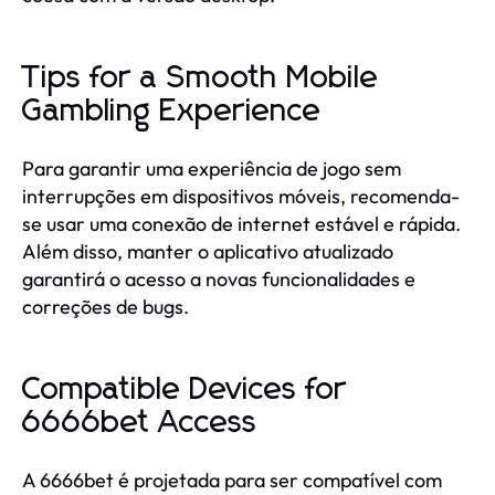
Tips for a Smooth Mobile
Gambling Experience
Para garantir uma experiência de jogo sem
interrupções em dispositivos móveis, recomenda-
se usar uma conexão de internet estável e rápida.
Além disso, manter o aplicativo atualizado
garantirá o acesso a novas funcionalidades e
correções de bugs.
Compatible Devices for
6666bet Access
A 6666bet é projetada para ser compatível com