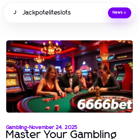
Jackpoteliteslots
J
News
Gambling
-
November 24, 2025
Master Your Gambling