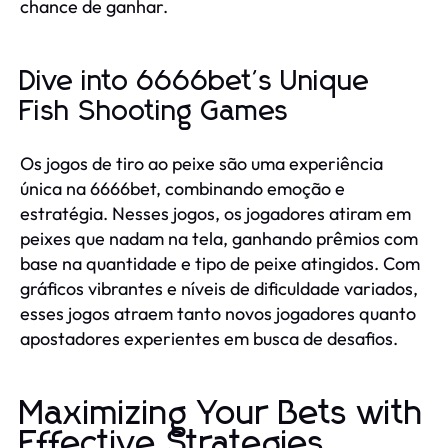
chance de ganhar.
Dive into 6666bet's Unique
Fish Shooting Games
Os jogos de tiro ao peixe são uma experiência
única na 6666bet, combinando emoção e
estratégia. Nesses jogos, os jogadores atiram em
peixes que nadam na tela, ganhando prêmios com
base na quantidade e tipo de peixe atingidos. Com
gráficos vibrantes e níveis de dificuldade variados,
esses jogos atraem tanto novos jogadores quanto
apostadores experientes em busca de desafios.
Maximizing Your Bets with
Effective Strategies