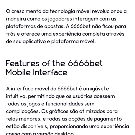
O crescimento da tecnologia móvel revolucionou a
maneira como os jogadores interagem com as
plataformas de apostas. A 6666bet não ficou para
trás e oferece uma experiência completa através
de seu aplicativo e plataforma móvel.
Features of the 6666bet
Mobile Interface
A interface móvel da 6666bet é amigável e
intuitiva, permitindo que os usuários acessem
todos os jogos e funcionalidades sem
complicações. Os gráficos são otimizados para
telas menores, e todas as opções de pagamento
estão disponíveis, proporcionando uma experiência
coesa com a versão desktop.