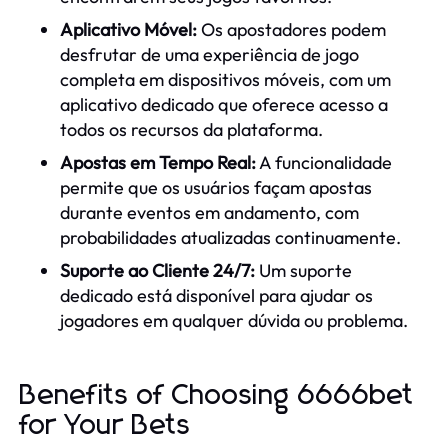
Aplicativo Móvel:
Os apostadores podem
desfrutar de uma experiência de jogo
completa em dispositivos móveis, com um
aplicativo dedicado que oferece acesso a
todos os recursos da plataforma.
Apostas em Tempo Real:
A funcionalidade
permite que os usuários façam apostas
durante eventos em andamento, com
probabilidades atualizadas continuamente.
Suporte ao Cliente 24/7:
Um suporte
dedicado está disponível para ajudar os
jogadores em qualquer dúvida ou problema.
Benefits of Choosing 6666bet
for Your Bets